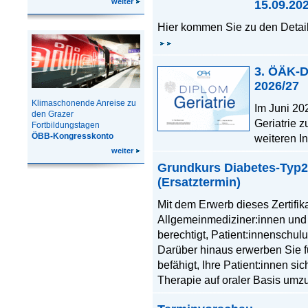
weiter
15.09.202
Hier kommen Sie zu den Detai
3. ÖÄK-D
2026/27
Klimaschonende Anreise zu
Im Juni 20
den Grazer
Geriatrie z
Fortbildungstagen
ÖBB-Kongresskonto
weiteren In
weiter
Grundkurs Diabetes-Typ2
(Ersatztermin)
Mit dem Erwerb dieses Zertifik
Allgemeinmediziner:innen und I
berechtigt, Patient:innenschul
Darüber hinaus erwerben Sie f
befähigt, Ihre Patient:innen si
Therapie auf oraler Basis umz