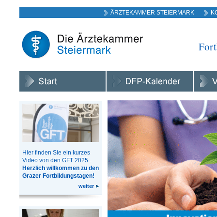
ÄRZTEKAMMER STEIERMARK
K
Fort
Hier finden Sie ein kurzes
Video von den GFT 2025...
Herzlich willkommen zu den
Grazer Fortbildungstagen!
weiter