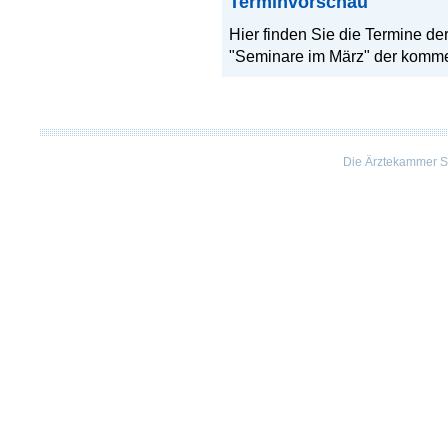
Terminvorschau
Hier finden Sie die Termine de
"Seminare im März" der komme
Die Ärztekammer St
Ein
Projekt
von
Kaindl
Informatics.
Implementierung
mit
esraSoft
Veranstaltungs-
Kongress
und
Seminarmanagement
Software
und
esraCMS