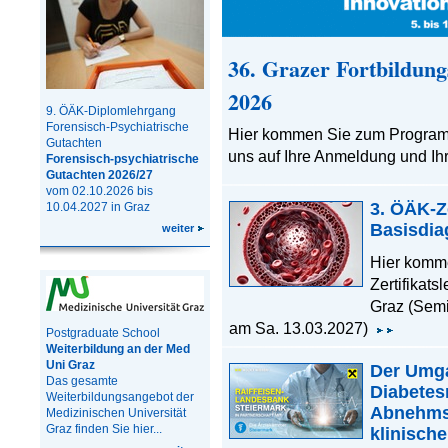
36. Grazer Fortbildung
2026
9. ÖÄK-Diplomlehrgang
Forensisch-Psychiatrische
Hier kommen Sie zum Programm
Gutachten
uns auf Ihre Anmeldung und Ih
Forensisch-psychiatrische
Gutachten 2026/27
vom 02.10.2026 bis
3. ÖÄK-Z
10.04.2027 in Graz
Basisdia
weiter
Hier komm
Zertifikat
Graz (Semi
am Sa. 13.03.2027)
Postgraduate School
Weiterbildung an der Med
Uni Graz
Der Umg
Das gesamte
Diabete
Weiterbildungsangebot der
Abnehmsp
Medizinischen Universität
Graz finden Sie hier...
klinisch